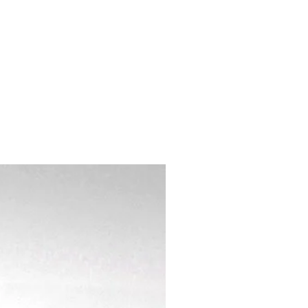
れている商品（ご使用後、不良品と判
。）
された商品。
が経過した商品。