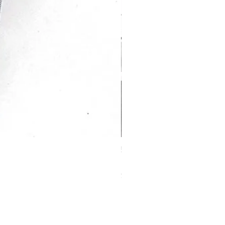
交換用ガラスサーバー
価格
￥2,310
消費税込み