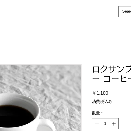
ロクサン
ー コーヒ
価
￥1,100
格
消費税込み
数量
*