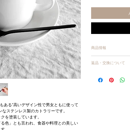
商品情報
サイズ/ 約2.6×12.5cm
返品・交換について
材質/ 18-8ステンレ
生産国/ 日本
商品到着から7日以上
【ご使用上の注意】
換・返品はお受けでき
※食洗機は使用できま
【商品不良・商品の入
す。
交換】
※長期間の使用により
商品が破損・汚損して
ンレス地が露出します
届いた場合は、交換・
・デザートスプーン サイズ
トでもある”高いデザイン性で男女ともに使って
商品に欠陥がある場合
・デザートフォーク サイ
ンなステンレス製のカトラリーです。
【お客様のご都合によ
・コーヒスプーン サイズ/
ックを塗装しています。
イメージが違うなど、
てる色」とも言われ、食器や料理との美しい
しかねます。
【返品・交換をお受け
ます。