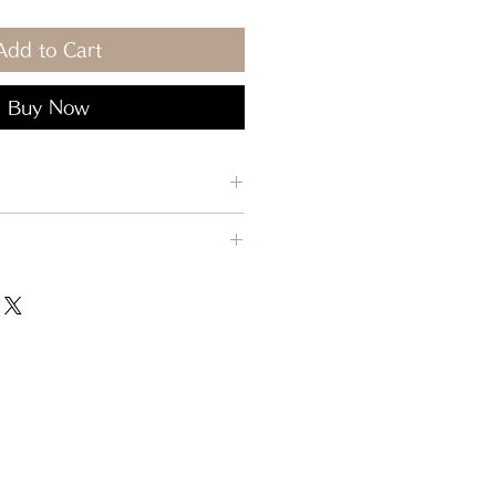
Add to Cart
Buy Now
ス(アクリルシリコン塗装)
経過した商品につきましては、原則交
ません。
せん。塗装剥がれや傷の原因になりま
れ間違いなど、当店理由による返品・
、器との摩擦で塗装が薄くなり、ステ
いた場合、または注文と異なる商品が
が、商品性質上の仕様です。
返品させていただきます。
/ 約3.5×17.3cm
を除き、返品には応じかねます。
ズ/ 約2.2×18cm
る返品・交換】
 約2.6×12.5cm
お客様都合の返品・交換は原則お受け
できない場合】