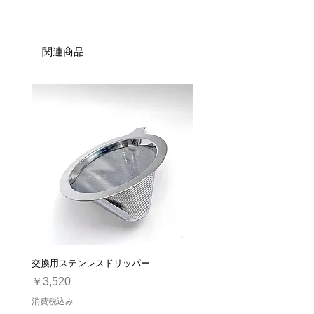
関連商品
交換用ステンレスドリッパー
交換用ガラスサーバー
価格
価格
￥3,520
￥2,310
消費税込み
消費税込み