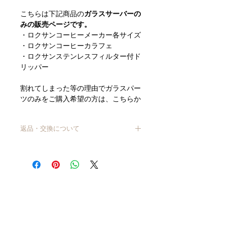
こちらは下記商品の
ガラスサーバーの
みの販売ページです。
・ロクサンコーヒーメーカー各サイズ
・ロクサンコーヒーカラフェ
・ロクサンステンレスフィルター付ド
リッパー
割れてしまった等の理由でガラスパー
ツのみをご購入希望の方は、こちらか
らご注文ください。
返品・交換について
※商品の種類・サイズによって価格が
異なります。
商品到着から7日以上経過した商品につ
お手持ちの商品・サイズをお確かめの
きましては、原則交換・返品はお受けで
うえ、ご注文をお願い致します。
きません。
【商品不良・商品の入れ間違いなど、当
店理由による返品・交換】
商品が破損・汚損していた場合、または
注文と異なる商品が届いた場合は、交
換・返品させていただきます。
商品に欠陥がある場合を除き、返品には