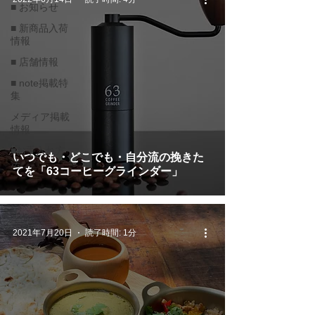
■ お知らせ
■ 新商品入荷
情報
■ 店舗情報
■ note掲載特
集
メディア掲載
情報
■お手入れ方
いつでも・どこでも・自分流の挽きた
法
てを「63コーヒーグラインダー」
2021年7月20日
読了時間: 1分